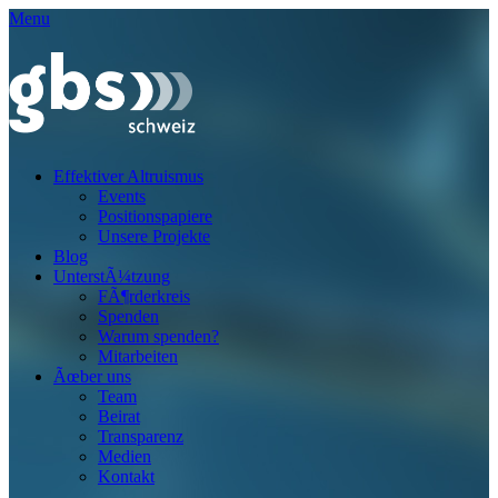
Menu
Effektiver Altruismus
Events
Positionspapiere
Unsere Projekte
Blog
UnterstÃ¼tzung
FÃ¶rderkreis
Spenden
Warum spenden?
Mitarbeiten
Ãœber uns
Team
Beirat
Transparenz
Medien
Kontakt