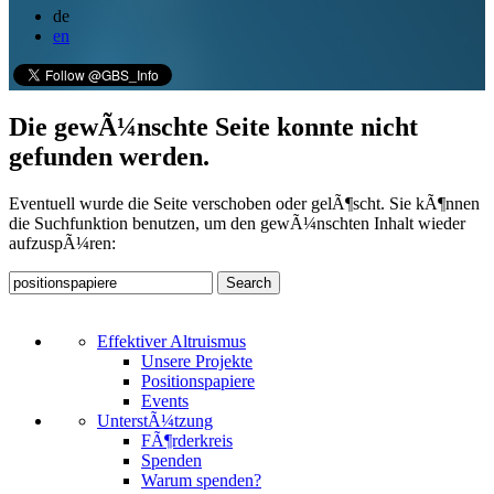
de
en
Die gewÃ¼nschte Seite konnte nicht
gefunden werden.
Eventuell wurde die Seite verschoben oder gelÃ¶scht. Sie kÃ¶nnen
die Suchfunktion benutzen, um den gewÃ¼nschten Inhalt wieder
aufzuspÃ¼ren:
Effektiver Altruismus
Unsere Projekte
Positionspapiere
Events
UnterstÃ¼tzung
FÃ¶rderkreis
Spenden
Warum spenden?